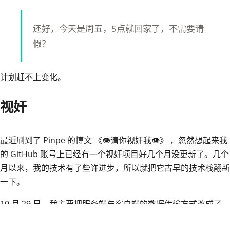
还好，今天是周五，5点就回家了，不需要请
假？
计划赶不上变化。
视奸
最近刷到了 Pinpe 的博文
《👁请你视奸我👁》
，忽然想起来我
的 GitHub 账号上已经有一个
视奸项目
好几个月没更新了。几个
月以来，我的技术有了些许进步，所以就把它古早的技术栈翻新
一下。
10 月 29 日，我主要把服务端与客户端的数据传输方式改成了
HTTP POST，与原来的纯发 TCP 数据包相比，POST 会带来更