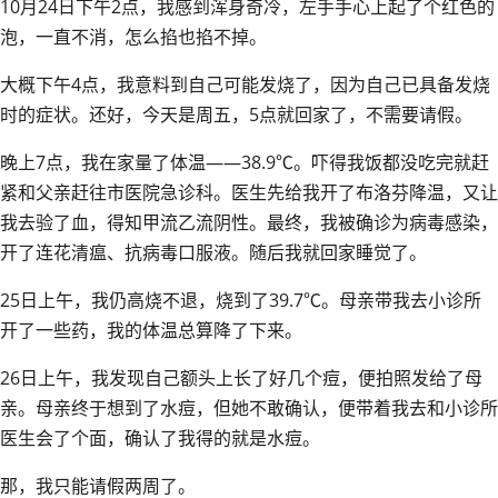
10月24日下午2点，我感到浑身奇冷，左手手心上起了个红色的
泡，一直不消，怎么掐也掐不掉。
大概下午4点，我意料到自己可能发烧了，因为自己已具备发烧
时的症状。还好，今天是周五，5点就回家了，不需要请假。
晚上7点，我在家量了体温——38.9℃。吓得我饭都没吃完就赶
紧和父亲赶往市医院急诊科。医生先给我开了布洛芬降温，又让
我去验了血，得知甲流乙流阴性。最终，我被确诊为病毒感染，
开了连花清瘟、抗病毒口服液。随后我就回家睡觉了。
25日上午，我仍高烧不退，烧到了39.7℃。母亲带我去小诊所
开了一些药，我的体温总算降了下来。
26日上午，我发现自己额头上长了好几个痘，便拍照发给了母
亲。母亲终于想到了水痘，但她不敢确认，便带着我去和小诊所
医生会了个面，确认了我得的就是水痘。
那，我只能请假两周了。