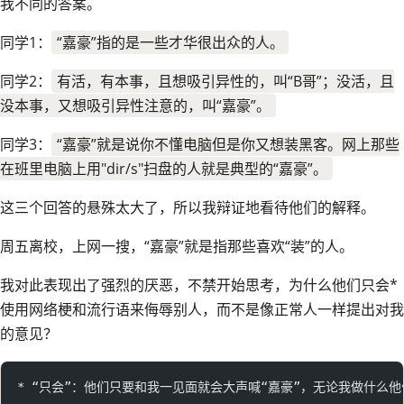
我不同的答案。
同学1：
“嘉豪”指的是一些才华很出众的人。
同学2：
有活，有本事，且想吸引异性的，叫“B哥”；没活，且
没本事，又想吸引异性注意的，叫“嘉豪”。
同学3：
“嘉豪”就是说你不懂电脑但是你又想装黑客。网上那些
在班里电脑上用"dir/s"扫盘的人就是典型的“嘉豪”。
这三个回答的悬殊太大了，所以我辩证地看待他们的解释。
周五离校，上网一搜，“嘉豪”就是指那些喜欢“装”的人。
我对此表现出了强烈的厌恶，不禁开始思考，为什么他们只会*
使用网络梗和流行语来侮辱别人，而不是像正常人一样提出对我
的意见？
* “只会”：他们只要和我一见面就会大声喊“嘉豪”，无论我做什么他