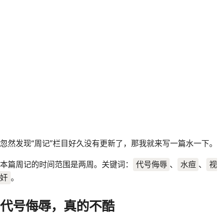
2025 年 10 月 31 日
生活
开发, 校园, 疾病
https://image.luming
忽然发现“周记”栏目好久没有更新了，那我就来写一篇水一下。
本篇周记的时间范围是两周。关键词：
代号侮辱
、
水痘
、
视
奸
。
代号侮辱，真的不酷