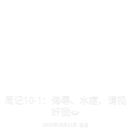
周记10-1：侮辱、水痘、请视
奸我👁️
年
月
日
生活
·
2025
10
31