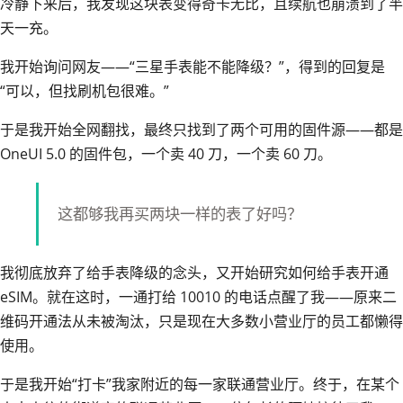
冷静下来后，我发现这块表变得奇卡无比，且续航也崩溃到了半
天一充。
我开始询问网友——“三星手表能不能降级？”，得到的回复是
“可以，但找刷机包很难。”
于是我开始全网翻找，最终只找到了两个可用的固件源——都是
OneUI 5.0 的固件包，一个卖 40 刀，一个卖 60 刀。
这都够我再买两块一样的表了好吗？
我彻底放弃了给手表降级的念头，又开始研究如何给手表开通
eSIM。就在这时，一通打给 10010 的电话点醒了我——原来二
维码开通法从未被淘汰，只是现在大多数小营业厅的员工都懒得
使用。
于是我开始“打卡”我家附近的每一家联通营业厅。终于，在某个