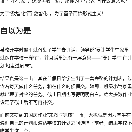
搞了“小管家”，还要再收一遍，那你的“小管家”有什么意义呢？
为了“数智化”而“数智化”，为了面子而搞形式主义！
自以为是
某校开学时似乎就召集了学生去训话，领导说“要让学生在家里
就像在学校一样忙”，并且话里还有一层意思——“要让学生‘有计
划’地度过周末”。
结果真是这一出：其在节假日给学生出了一套完整的计划表，包
含着每天做什么任务，和在什么时候提交。随即，班级小管家里
就出现了对应的任务。截止日期也写得明明白白。绝大多数作业
设定了截止后不可再补交。
而前文提到的国庆作业“未按时完成”一事，大概就是因为学生在
遵循自己的计划和遵循学校的计划之间选择了前者，结果学校不
吃学生这一套。