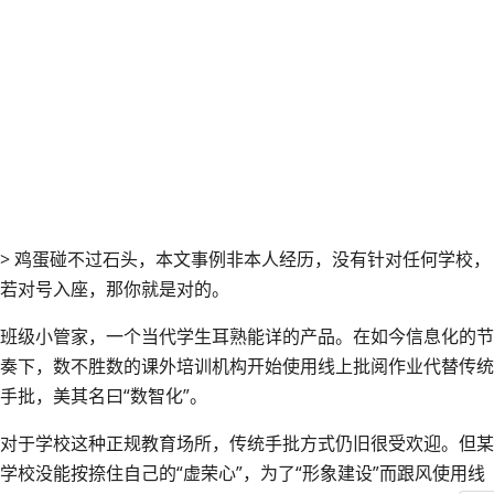
2025 年 10 月 11 日
生活
学校, 议论
https://image.luming.cool
> 鸡蛋碰不过石头，本文事例非本人经历，没有针对任何学校，
若对号入座，那你就是对的。
班级小管家，一个当代学生耳熟能详的产品。在如今信息化的节
奏下，数不胜数的课外培训机构开始使用线上批阅作业代替传统
手批，美其名曰“数智化”。
对于学校这种正规教育场所，传统手批方式仍旧很受欢迎。但某
学校没能按捺住自己的“虚荣心”，为了“形象建设”而跟风使用线