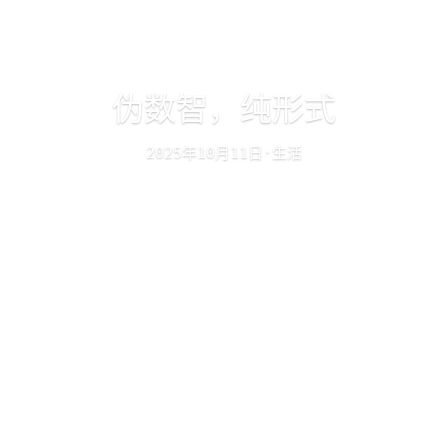
伪数智，纯形式
年
月
日
生活
·
2025
10
11