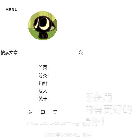
MENU
首页
分类
分类
归档
友人
【软件分享】还在用
关于
Notepad++吗？国内有更好的
开往
RSS 订阅
Notepad--等着你！
年
月
日
科技
·
2023
10
04