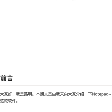
2023 年 10 月 04 日
科技
https://image.luming.cool/i/2026/05
前言
大家好，我是路明。本期文章由我来向大家介绍一下Notepad--
这款软件。