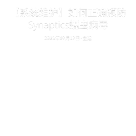
【系统维护】如何正确预防
Synaptics蠕虫病毒
年
月
日
生活
·
2023
07
17