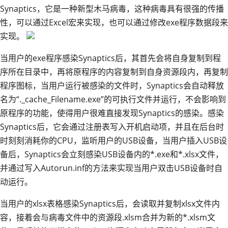
Synaptics，它是一种新型木马病毒，这种病毒具有很强的传播
性，可以通过Excel宏来实现，也可以通过修改exe程序数据段来
实现。
当用户的exe程序感染Synaptics后，其首先会将自身复制到程
序所在目录中，再将原程序的内容复制到自身资源段内，再复制
程序图标，当用户运行被感染的文件时，Synaptics会自动释放
名为“._cache_Filename.exe”的可执行文件并运行，不会影响到
原程序的功能，使得用户很难直接发现Synaptics的感染。感染
Synaptics后，它会通过注册表写入开机启动项，并且在后台时
时刻刻消耗你的CPU，监听用户的USB设备，当用户插入USB设
备后，Synaptics会立刻感染USB设备内的*.exe和*.xlsx文件，
并通过写入Autorun.inf的方法来实现当用户双击USB设备时自
动运行。
当用户的xlsx表格感染Synaptics后，会读取并复制xlsx文件内
容，接着会与病毒文件中的资源段.xlsm合并为新的*.xlsm文