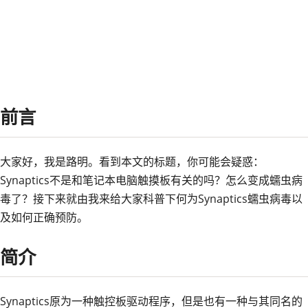
2023 年 07 月 17 日
生活
https://image.luming.cool/i/2026/05
前言
大家好，我是路明。看到本文的标题，你可能会疑惑：
Synaptics不是和笔记本电脑触摸板有关的吗？怎么变成蠕虫病
毒了？接下来就由我来给大家科普下何为Synaptics蠕虫病毒以
及如何正确预防。
简介
Synaptics原为一种触控板驱动程序，但是也有一种与其同名的